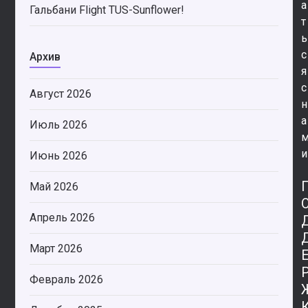
а
Гальбани Flight TUS-Sunflower!
т
ь
с
Архив
я
с
Август 2026
н
а
Июль 2026
и
Июнь 2026
Май 2026
Апрель 2026
Март 2026
Февраль 2026