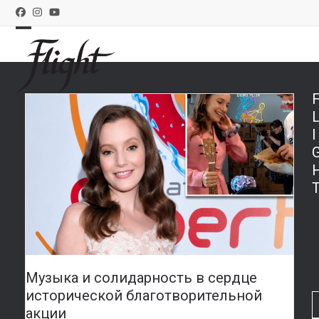
Skip
Facebook
Instagram
YouTube
to
Поиск магазина
Связаться с нами
content
Open
Close
mobile
mobile
menu
menu
I
Музыка и солидарность в сердце
исторической благотворительной
акции