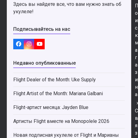
Здесь вы найдете все, что вам нужно знать об
укулеле!
о
и
с
Подписывайтесь на нас
к
Facebook
Instagram
YouTube
а
г
Недавно опубликованные
а
з
Flight Dealer of the Month: Uke Supply
и
н
Flight Artist of the Month: Mariana Galbani
а
Flight-артист месяца: Jayden Blue
Артисты Flight вместе на Monopolele 2026
я
з
Новая подписная укулеле от Flight и Марианы