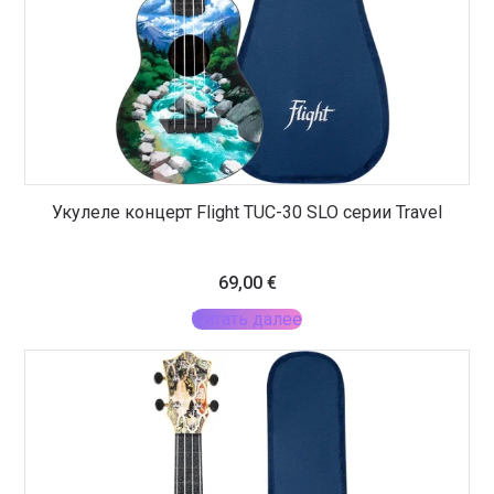
Укулеле концерт Flight TUC-30 SLO серии Travel
69,00
€
Читать далее