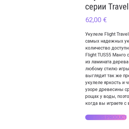
серии Travel
62,00
€
Укулеле Flight Trav
самых надежных уку
количество доступн
Flight TUS55 Манго 
из ламината дерева
любому стилю игры
выглядит так же пр
укулеле яркость и ч
узоре древесины ср
рощах у воды, поэто
когда вы играете с
BUY THIS PRODUCT