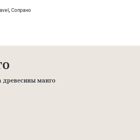
avel
,
Сопрано
го
а древесины манго