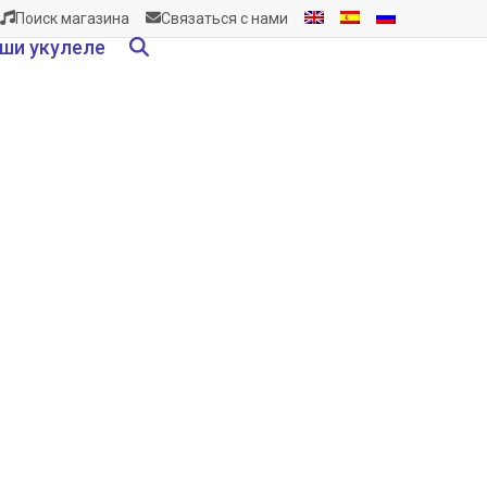
Поиск магазина
Связаться с нами
ши укулеле