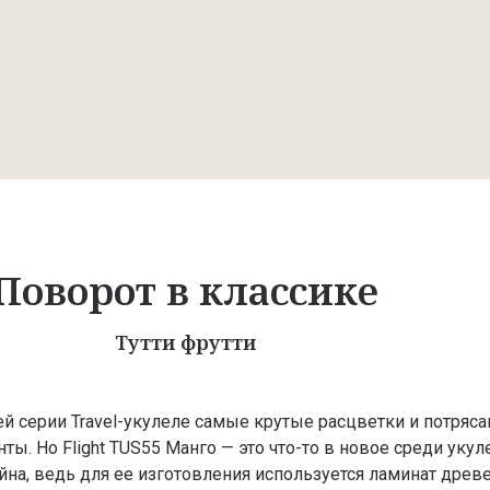
Поворот в классике
Тутти фрутти
ей серии Travel-укулеле самые крутые расцветки и потря
ты. Но Flight TUS55 Манго — это что-то в новое среди укул
йна, ведь для ее изготовления используется ламинат древ