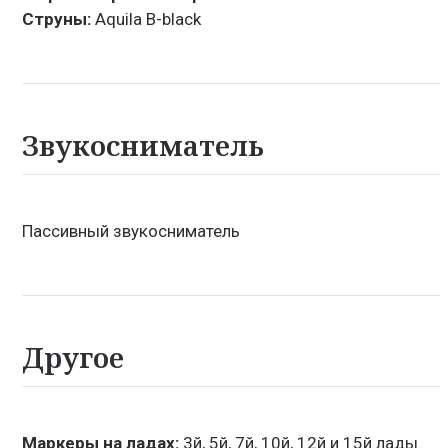
Струны:
Aquila B-black
Звукосниматель
Пассивный звукосниматель
Другое
Маркеры на ладах:
3й, 5й, 7й, 10й, 12й и 15й лады.