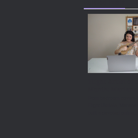
Related Posts
Flight Artist of 
Month: Mariana
From bedroom covers t
Flight Ukulele, Mariana
built a devoted online…