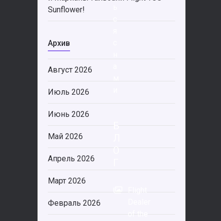
ь
Sunflower!
с
я
с
Архив
н
а
Август 2026
м
и
Июль 2026
Июнь 2026
Б
Май 2026
Л
О
Апрель 2026
Г
Март 2026
Flight
Dealer
Февраль 2026
of the