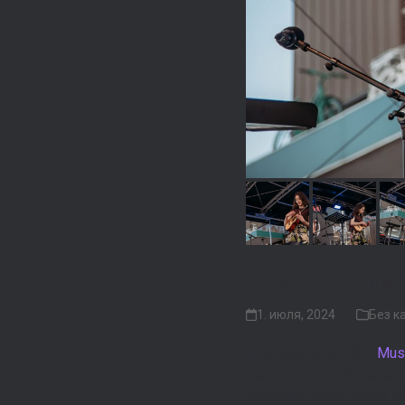
Ada Lovenjak
1. июля, 2024
Без к
This past June 18th,
Mus
performances. The event 
incredible talent. Ada’s m