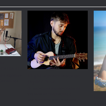
the
 Galbani
Flight-артист месяца:
o a signature
Jayden Blue
 Galbani has
От вирусных видеоуроков по
укулеле до творчества с
Нова
множеством инструментов —
укуле
Jayden Blue сумел создать…