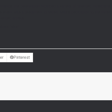
rmance, the celebration included a variety of talented musicians, 
e event was a testament to Music Max’s dedication to the music
lented artists.
 Music Max!
er
Pinterest