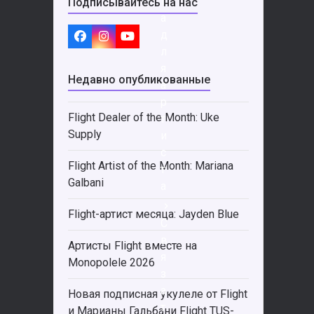
т
Подписывайтесь на нас
а
д
Facebook
Instagram
YouTube
л
я
Недавно опубликованные
а
р
Flight Dealer of the Month: Uke
т
Supply
и
с
Flight Artist of the Month: Mariana
т
Galbani
а
Flight-артист месяца: Jayden Blue
С
в
Артисты Flight вместе на
я
Monopolele 2026
з
а
Новая подписная укулеле от Flight
т
и Марианы Гальбани Flight TUS-