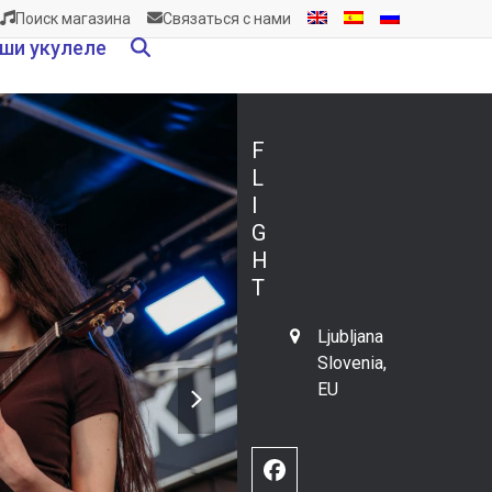
Поиск магазина
Связаться с нами
ши укулеле
F
L
I
G
H
T
Ljubljana
Slovenia,
next
EU
slide
Facebook