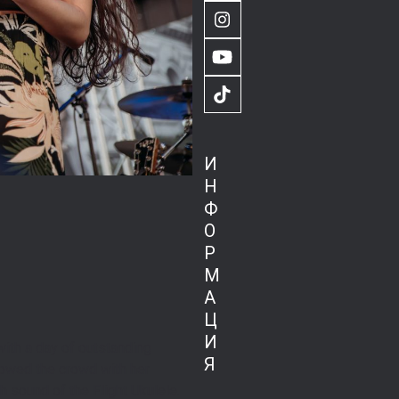
Instagram
YouTube
TikTok
И
Н
Ф
О
Р
М
А
Ц
И
 with a day of outstanding
Я
owed the crowd with her
ch sound of the Flight Ukulele.