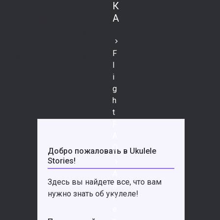
К
аны Гальбани
А
ht TUS-Sunflower!
тавляем новую укулеле-
 Flight TUS-Sunflower с
F
ью Mariana Galbani! 🌻 Мы
l
представить новую
i
ую…
g
h
t
F
A
Q
Добро пожаловать в Ukulele
Stories!
А
Здесь вы найдете все, что вам
н
нужно знать об укулеле!
к
е