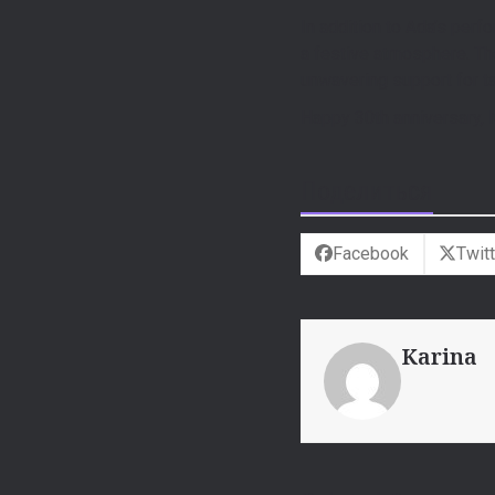
In addition to Ada’s perfo
a festive atmosphere. Th
unwavering support for ta
Happy 30th anniversary,
Поделиться
Facebook
Twitt
Karina