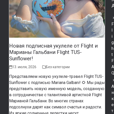
F
l
i
g
Новая подписная укулеле от Flight и
h
Марианы Гальбани Flight TUS-
t
Sunflower!
F
13. июля, 2026
Без категории
Представляем новую укулеле-трэвел Flight TUS-
Sunflower с подписью Mariana Galbani! 🌻 Мы рады
представить новую именную модель, созданную
н
в сотрудничестве с талантливой артисткой Flight
к
Марианой Гальбани. Во многих странах
е
подсолнухи дарят как символ счастья и радости.
т
Их яркие солнечные лепестки несут…