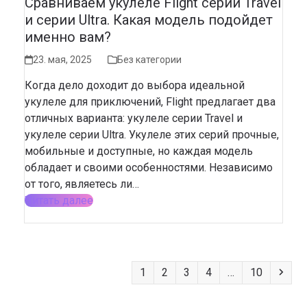
Сравниваем укулеле Flight серии Travel
и серии Ultra. Какая модель подойдет
именно вам?
23. мая, 2025
Без категории
Когда дело доходит до выбора идеальной
укулеле для приключений, Flight предлагает два
отличных варианта: укулеле серии Travel и
укулеле серии Ultra. Укулеле этих серий прочные,
мобильные и доступные, но каждая модель
обладает и своими особенностями. Независимо
от того, являетесь ли…
Читать далее
Page
Page
Page
Page
Page
Сле
1
2
3
4
…
10