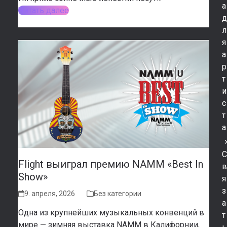
а
Читать далее
л
я
а
р
т
и
с
т
а
Flight выиграл премию NAMM «Best In
Show»
я
з
9. апреля, 2026
Без категории
а
Одна из крупнейших музыкальных конвенций в
т
мире — зимняя выставка NAMM в Калифорнии,