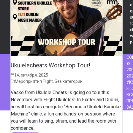
d
a
s
t
c
w
n
CO
©
Ukulelecheats Workshop Tour!
200
14. октября, 2025
20
Мероприятия Flight
,
Без категории
УК
FLI
Vasko from Ukulele Cheats is going on tour this
ВС
November with Flight Ukuleles! In Exeter and Dublin,
ПР
he will host his energetic “Become a Ukulele Karaoke
ЗА
Machine” clinic, a fun and hands-on session where
you will learn to sing, strum, and lead the room with
confidence,…