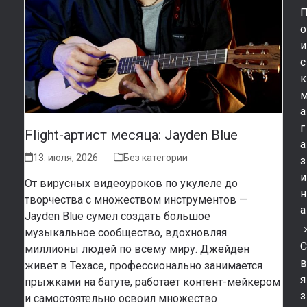
о
и
с
к
а
г
Flight-артист месяца: Jayden Blue
а
13. июля, 2026
Без категории
з
и
От вирусных видеоуроков по укулеле до
н
творчества с множеством инструментов —
а
Jayden Blue сумел создать большое
музыкальное сообщество, вдохновляя
миллионы людей по всему миру. Джейден
живет в Техасе, профессионально занимается
я
прыжками на батуте, работает контент-мейкером
з
и самостоятельно освоил множество