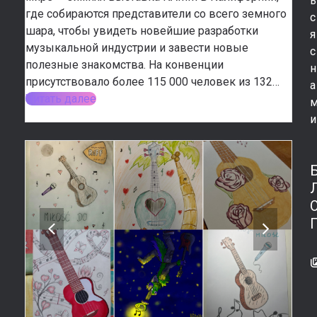
ь
где собираются представители со всего земного
с
шара, чтобы увидеть новейшие разработки
я
музыкальной индустрии и завести новые
с
полезные знакомства. На конвенции
н
присутствовало более 115 000 человек из 132…
а
Читать далее
и
previous
next
slide
slide