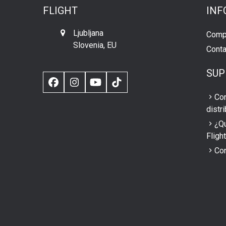
FLIGHT
INF
Ljubljana
Compr
Slovenia, EU
Conta
SUP
Facebook
Instagram
YouTube
TikTok
Con
distr
¿Qu
Fligh
Con