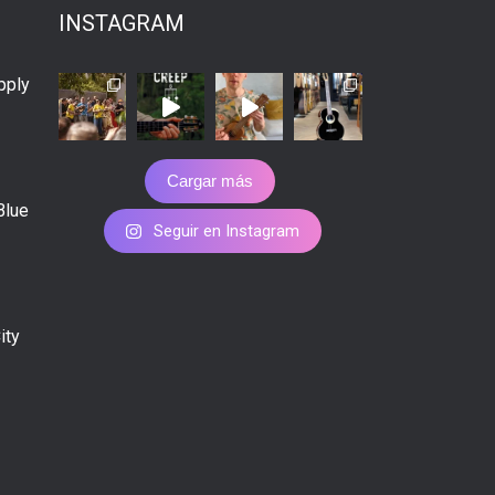
INSTAGRAM
pply
Cargar más
Blue
Seguir en Instagram
ity