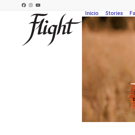
Skip
Facebook
Instagram
YouTube
to
Inicio
Stories
Fa
content