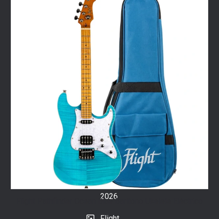
Month:
Mariana
Galbani
Flight
Artist
of the
Month:
Jayden
Blue
Flight
Artists
Come
Together at
Monopolele
2026
Flight Pathfinder Ocean Blue Barítono Ukelele Eléctrico
Flight