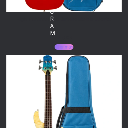
A
G
R
Flight Pathfinder Rojo Barítono Ukelele Eléctrico
A
M
325,00
€
Leer más
Seguir
en
Instagram