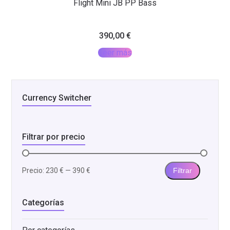
Flight Mini JB PP Bass
390,00
€
Leer más
Currency Switcher
Filtrar por precio
Precio:
230 €
—
390 €
Filtrar
Precio
Precio
mínimo
máximo
Categorías