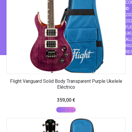
CO
©
200
20
FLI
UK
AL
RI
RE
Flight Vanguard Solid Body Transparent Purple Ukelele
Eléctrico
359,00
€
Leer más