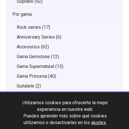
Soprano
(92)
Por gama
Rock series
(17)
Anniversary Series
(6)
Accesorios
(62)
Gama Gemstone
(12)
Gama Supernatural
(13)
Gama Princesa
(40)
Guitalele
(2)
DUBS
(0)
Utilizamos cookies para ofrecerte la mejor
Gama natural
(15)
experiencia en nuestra web.
Gama Royal
(20)
Puedes aprender más sobre qué cookies
utilizamos o desactivarlas en los
ajustes
.
Gama Designer
(19)