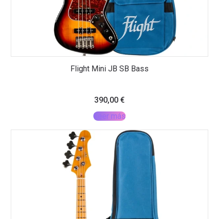
Flight Mini JB SB Bass
390,00
€
Leer más