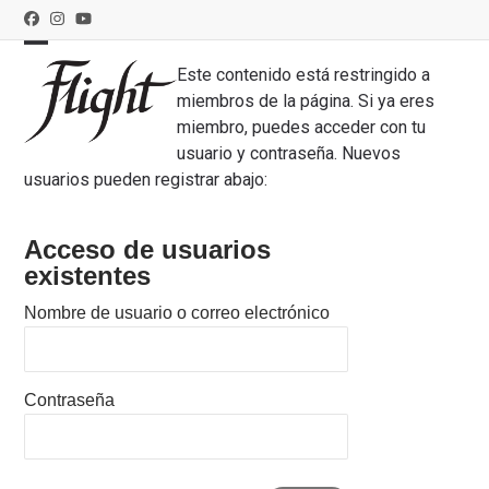
Skip
Facebook
Instagram
YouTube
to
Mi cuenta
Compra un Flight
Contacto
content
Open
Close
Este contenido está restringido a
miembros de la página. Si ya eres
mobile
mobile
miembro, puedes acceder con tu
menu
menu
usuario y contraseña. Nuevos
usuarios pueden registrar abajo:
Acceso de usuarios
existentes
Nombre de usuario o correo electrónico
Contraseña