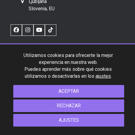
Ljubljana
Slovenia, EU
Facebook
Instagram
YouTube
TikTok
INFORMACIÓN
Utilizamos cookies para ofrecerte la mejor
experiencia en nuestra web.
Compra un Flight
Puedes aprender más sobre qué cookies
Contacto
utilizamos o desactivarlas en los
ajustes
.
SUPPORT
ACEPTAR
Conviértete en distribuidor
RECHAZAR
¿Quieres ser un Artista Flight?
AJUSTES
Contacto