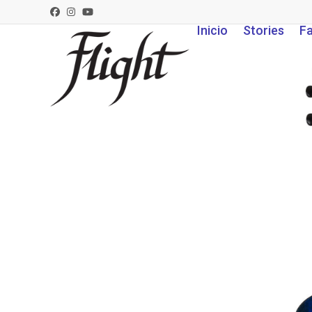
Skip
Facebook
Instagram
YouTube
to
Inicio
Stories
Fa
content