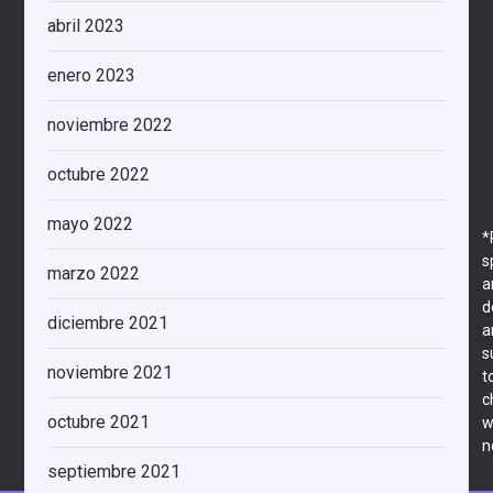
abril 2023
enero 2023
noviembre 2022
octubre 2022
mayo 2022
*
s
marzo 2022
a
d
diciembre 2021
a
s
noviembre 2021
t
c
octubre 2021
w
n
septiembre 2021