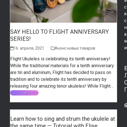
ь
с
я
с
н
SAY HELLO TO FLIGHT ANNIVERSARY
а
SERIES!
и
16. апреля, 2021
Анонс новых товаров
Flight Ukuleles is celebrating its tenth anniversary!
While the traditional materials for a tenth anniversary
are tin and aluminum, Flight has decided to pass on
tradition and to celebrate its tenth anniversary by
releasing four amazing tenor ukuleles! While Flight…
Читать далее
Learn how to sing and strum the ukulele at
the same time — Tutorial with Elise