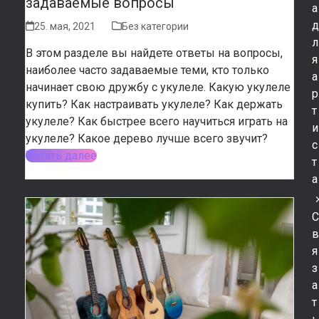
задаваемые вопросы
а
25. мая, 2021
Без категории
л
В этом разделе вы найдете ответы на вопросы,
я
наиболее часто задаваемые теми, кто только
а
начинает свою дружбу с укулеле. Какую укулеле
р
купить? Как настраивать укулеле? Как держать
т
укулеле? Как быстрее всего научиться играть на
и
укулеле? Какое дерево лучше всего звучит?
с
Читать далее
т
а
я
з
а
т