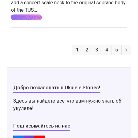
add a concert scale neck to the original soprano body
of the TUS…
Читать далее
Page
Page
Page
Page
Page
Сле
1
2
3
4
5
Добро пожаловать в Ukulele Stories!
Здесь вы найдете все, что вам нужно знать об
укулеле!
Подписывайтесь на нас