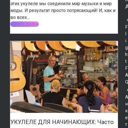
этих укулеле мы соединили мир музыки и мир
моды. И результат просто потрясающий! И, как и
во всех…
Читать далее
F
l
i
g
h
t
F
н
к
е
УКУЛЕЛЕ ДЛЯ НАЧИНАЮЩИХ: Часто
т