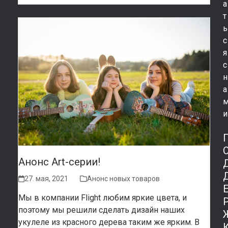
а
т
ь
с
я
с
н
а
и
Анонс Art-серии!
27. мая, 2021
Анонс новых товаров
Мы в компании Flight любим яркие цвета, и
поэтому мы решили сделать дизайн наших
укулеле из красного дерева таким же ярким. В