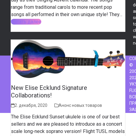
d
range from traditional carols to more recent pop
a
songs all performed in their own unique style! They…
s
Читать далее
t
c
w
n
CO
©
200
20
УК
New Elise Ecklund Signature
FLI
Collaborations!
ВС
ПР
2. декабря, 2020
Анонс новых товаров
ЗА
The Elise Ecklund Sunset ukulele is one of our best
sellers and we are pleased to introduce as a concert
scale long-neck soprano version! Flight TUSL models