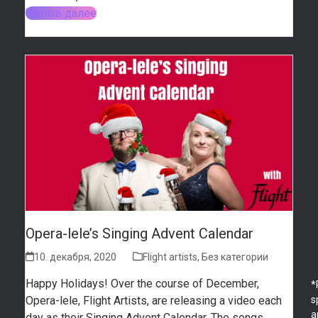
Читать далее
Opera-lele’s Singing Advent Calendar
10. декабря, 2020
Flight artists
,
Без категории
Happy Holidays! Over the course of December,
*
Opera-lele, Flight Artists, are releasing a video each
s
a
day as their Singing Advent Calendar. The songs