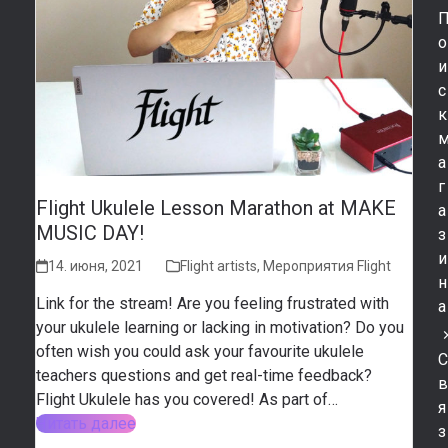
о
и
с
к
а
г
Flight Ukulele Lesson Marathon at MAKE
а
MUSIC DAY!
з
и
14. июня, 2021
Flight artists
,
Мероприятия Flight
н
Link for the stream! Are you feeling frustrated with
а
your ukulele learning or lacking in motivation? Do you
often wish you could ask your favourite ukulele
teachers questions and get real-time feedback?
Flight Ukulele has you covered! As part of…
я
Читать далее
з