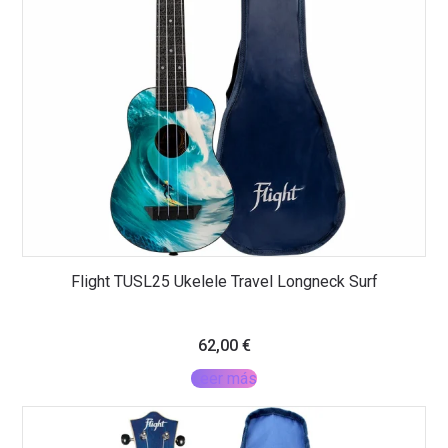
Flight TUSL25 Ukelele Travel Longneck Surf
62,00
€
Leer más